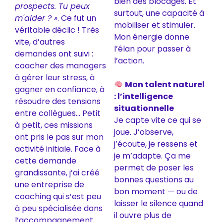
bien des blocages. Et
prospects. Tu peux
surtout, une capacité à
m'aider ? »
. Ce fut un
mobiliser et stimuler.
véritable déclic ! Très
Mon énergie donne
vite, d’autres
l’élan pour passer à
demandes ont suivi :
l’action.
coacher des managers
à gérer leur stress, à
Mon talent naturel
gagner en confiance, à
: l’intelligence
résoudre des tensions
situationnelle
entre collègues… Petit
Je capte vite ce qui se
à petit, ces missions
joue. J’observe,
ont pris le pas sur mon
j’écoute, je ressens et
activité initiale. Face à
je m’adapte. Ça me
cette demande
permet de poser les
grandissante, j’ai créé
bonnes questions au
une entreprise de
bon moment — ou de
coaching qui s’est peu
laisser le silence quand
à peu spécialisée dans
il ouvre plus de
l’accompagnement