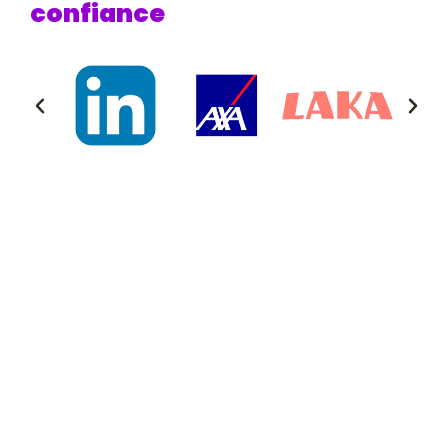
confiance​
Globalement, les jeunes
adultes expriment le besoin
d'être accompagnés sur 4
familles d'enjeux majeurs
On nous demande souvent quelles thématiques